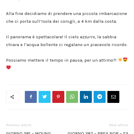
Alla fine decidiamo di prendere una piccola imbarcazione
che ci porta sull’Isola dei conigli, a 4 km dalla costa.
Il panorama è spettacolare! Il cielo azzurro, la sabbia
chiara e l’acqua bollente ci regalano un piacevole ricordo.
Possiamo mettere il tempo in pausa, per un attimo?!
Previous article
Next article
GIORNO 281 – MOUNG
GIORNO 287 – PREY NOB – 53