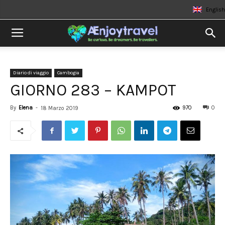
English
Diario di viaggio
Cambogia
GIORNO 283 – KAMPOT
By
Elena
-
970
0
18 Marzo 2019