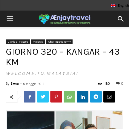
English
Diario di viaggio
Malesia
Sharing economy
GIORNO 320 – KANGAR – 43
KM
W E L C O M E . T O . M A L A Y S I A !
By
Elena
-
1180
0
6 Maggio 2019