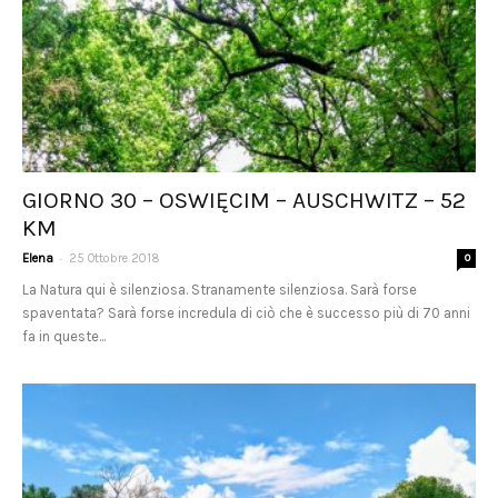
GIORNO 30 – OSWIĘCIM – AUSCHWITZ – 52
KM
-
Elena
25 Ottobre 2018
0
La Natura qui è silenziosa. Stranamente silenziosa. Sarà forse
spaventata? Sarà forse incredula di ciò che è successo più di 70 anni
fa in queste...