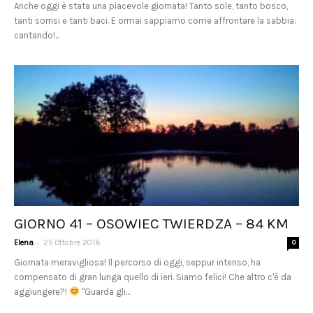
Anche oggi è stata una piacevole giornata! Tanto sole, tanto bosco,
tanti sorrisi e tanti baci. E ormai sappiamo come affrontare la sabbia:
cantando!...
GIORNO 41 – OSOWIEC TWIERDZA – 84 KM
-
Elena
25 Ottobre 2018
0
Giornata meravigliosa! Il percorso di oggi, seppur intenso, ha
compensato di gran lunga quello di ieri. Siamo felici! Che altro c'è da
aggiungere?!
"Guarda gli...