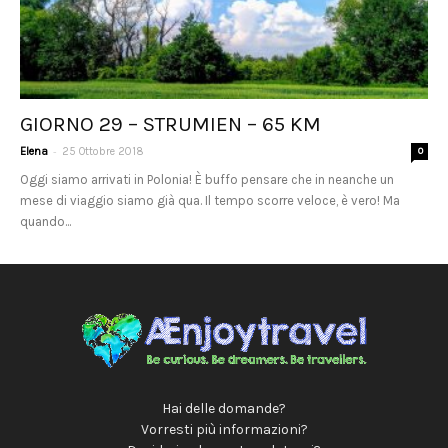
GIORNO 29 – STRUMIEN – 65 KM
-
Elena
25 Ottobre 2018
0
Oggi siamo arrivati in Polonia! È buffo pensare che in neanche un
mese di viaggio siamo già qua. Il tempo scorre veloce, è vero! Ma
quando...
Hai delle domande?
Vorresti più informazioni?