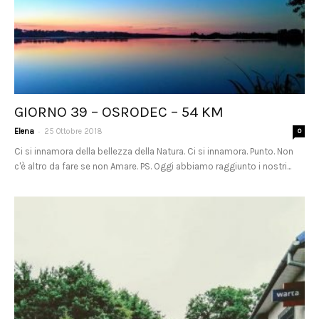
GIORNO 39 – OSRODEC – 54 KM
-
Elena
25 Ottobre 2018
0
Ci si innamora della bellezza della Natura. Ci si innamora. Punto. Non
c'è altro da fare se non Amare. PS. Oggi abbiamo raggiunto i nostri...