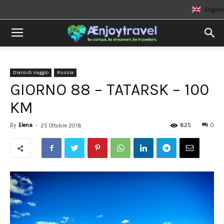
English
Diario di viaggio
Russia
GIORNO 88 – TATARSK – 100
KM
By
Elena
-
825
0
25 Ottobre 2018