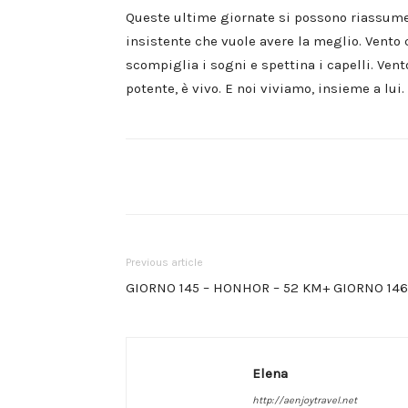
Queste ultime giornate si possono riassumere 
insistente che vuole avere la meglio. Vento c
scompiglia i sogni e spettina i capelli. Ven
potente, è vivo. E noi viviamo, insieme a lui.
Share
Previous article
GIORNO 145 – HONHOR – 52 KM+ GIORNO 14
Elena
http://aenjoytravel.net