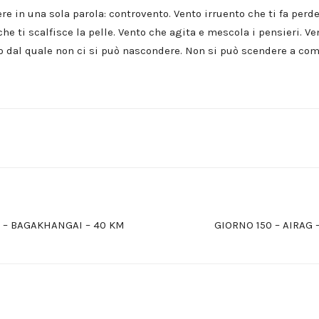
in una sola parola: controvento. Vento irruento che ti fa perdere
he ti scalfisce la pelle. Vento che agita e mescola i pensieri. Ven
to dal quale non ci si può nascondere. Non si può scendere a com
6 – BAGAKHANGAI – 40 KM
GIORNO 150 – AIRAG 