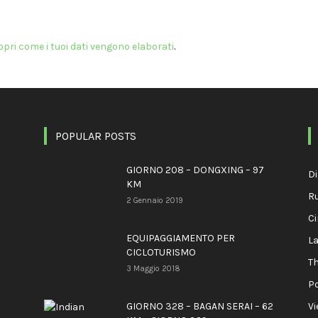
opri come i tuoi dati vengono elaborati
.
POPULAR POSTS
GIORNO 208 – DONGXING – 97
Di
KM
R
2 Gennaio 2019
C
EQUIPAGGIAMENTO PER
L
CICLOTURISMO
Th
3 Maggio 2018
Po
GIORNO 328 – BAGAN SERAI – 62
V