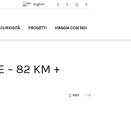
English
CURIOSITÀ
PROGETTI
VIAGGIA CON NOI
E – 82 KM +
889
0