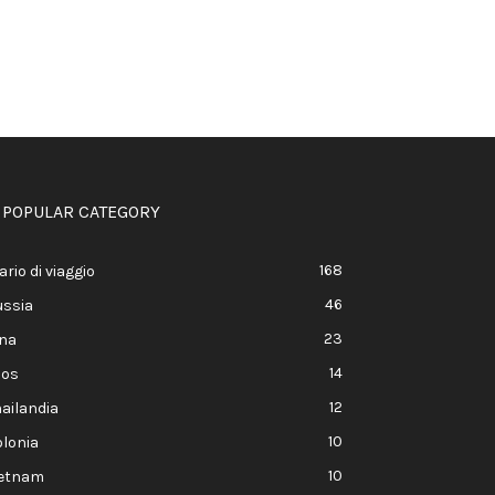
POPULAR CATEGORY
168
ario di viaggio
46
ussia
23
ina
14
aos
12
ailandia
10
lonia
10
ietnam