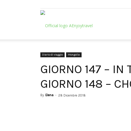
AEnjoytravel
Diario di viaggio
Mongolia
GIORNO 147 – IN
GIORNO 148 – CH
By
Elena
-
28 Dicembre 2018
Share