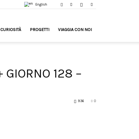
English
CURIOSITÀ
PROGETTI
VIAGGIA CON NOI
 GIORNO 128 –
936
0