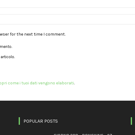
owser for the next time I comment.
mmento.
articolo.
opri come i tuoi dati vengono elaborati
.
POPULAR POSTS