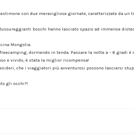
estimone con due meravigliose giornate, caratterizzate da un ti
lussureggianti boschi hanno lasciato spazio ad immense distese
icina Mongolia.
eecamping, dormendo in tenda. Passare la notte a – 6 gradi è st
nso e vivido, è stata la miglior ricompensa!
 desideri, che i viaggiatori più avventurosi possono lasciarsi st
to gli occhi?!