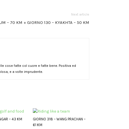
Next article
UM – 70 KM + GIORNO 130 – KYAKHTA – 50 KM
le cose fatte col cuore e fatte bene. Positiva ed
losa, e a volte imprudente.
NGAR – 43 KM
GIORNO 318 – WANG PRACHAN –
61 KM