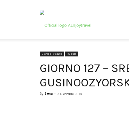
AEnjoytravel
Diario di viaggio
Russia
GIORNO 127 – SR
GUSINOOZYORSK
By
Elena
-
3 Dicembre 2018
Share